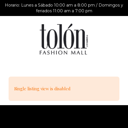
Horario: Lunes a Sábado 10:00 am a 8:00 pm / Domingos y
feriados 11:00 am a 7:00 pm
Single listing view is disabled