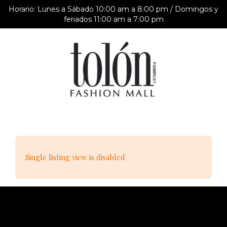
Horario: Lunes a Sábado 10:00 am a 8:00 pm / Domingos y
feriados 11:00 am a 7:00 pm
Single listing view is disabled