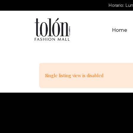
Horario: Lu
Home
Single listing view is disabled