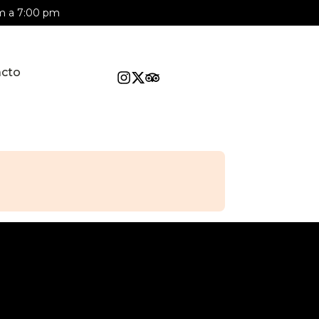
am a 7:00 pm
cto